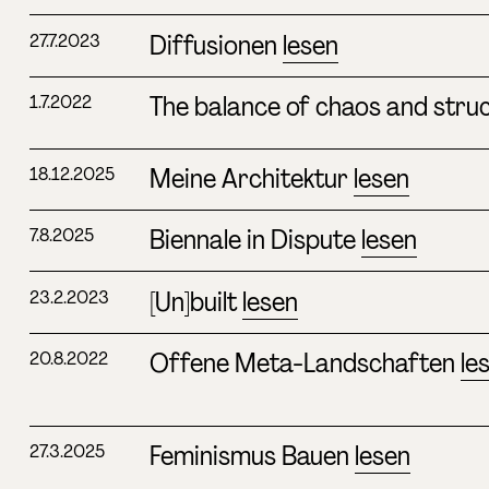
Diffusionen
lesen
27.7.2023
The balance of chaos and stru
1.7.2022
Meine Architektur
lesen
18.12.2025
Biennale in Dispute
lesen
7.8.2025
[Un]built
lesen
23.2.2023
Offene Meta-Landschaften
le
20.8.2022
Feminismus Bauen
lesen
27.3.2025