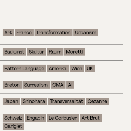
Art
France
Transformation
Urbanism
Baukunst
Skultur
Raum
Moretti
Pattern Language
Amerika
Wien
UK
Breton
Surrealism
OMA
AI
Japan
Shinohara
Transversalität
Cezanne
Schweiz
Engadin
Le Corbusier
Art Brut
Carigiet