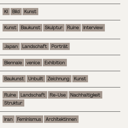
KI
Bild
Kunst
Kunst
Baukunst
Skulptur
Ruine
Interview
Japan
Landschaft
Porträt
Biennale
venice
Exhibition
Baukunst
Unbuilt
Zeichnung
Kunst
Ruine
Landschaft
Re-Use
Nachhaltigkeit
Struktur
Iran
Feminismus
Architektinnen