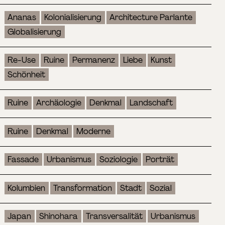
Ananas
Kolonialisierung
Architecture Parlante
Globalisierung
Re-Use
Ruine
Permanenz
Liebe
Kunst
Schönheit
Ruine
Archäologie
Denkmal
Landschaft
Ruine
Denkmal
Moderne
Fassade
Urbanismus
Soziologie
Porträt
Kolumbien
Transformation
Stadt
Sozial
Japan
Shinohara
Transversalität
Urbanismus