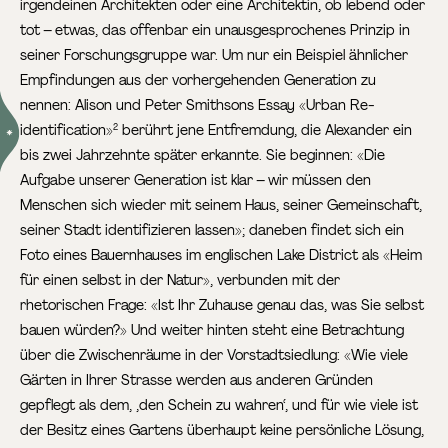
irgendeinen Architekten oder eine Architektin, ob lebend oder
tot – etwas, das offenbar ein unausgesprochenes Prinzip in
seiner Forschungsgruppe war. Um nur ein Beispiel ähnlicher
Empfindungen aus der vorhergehenden Generation zu
nennen: Alison und Peter Smithsons Essay «Urban Re-
identification»
berührt jene Entfremdung, die Alexander ein
2
bis zwei Jahrzehnte später erkannte. Sie beginnen: «Die
Aufgabe unserer Generation ist klar – wir müssen den
Menschen sich wieder mit seinem Haus, seiner Gemeinschaft,
seiner Stadt identifizieren lassen»; daneben findet sich ein
Foto eines Bauernhauses im englischen Lake District als «Heim
für einen selbst in der Natur», verbunden mit der
rhetorischen Frage: «Ist Ihr Zuhause genau das, was Sie selbst
bauen würden?» Und weiter hinten steht eine Betrachtung
über die Zwischenräume in der Vorstadtsiedlung: «Wie viele
Gärten in Ihrer Strasse werden aus anderen Gründen
gepflegt als dem, ‚den Schein zu wahren‘, und für wie viele ist
der Besitz eines Gartens überhaupt keine persönliche Lösung,