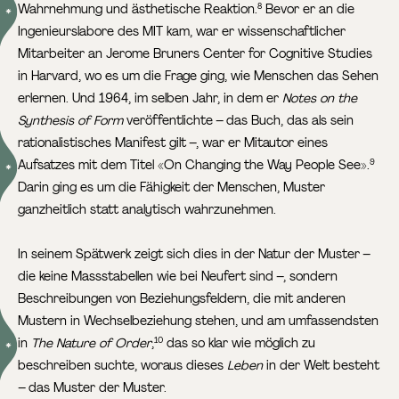
Wahrnehmung und ästhetische Reaktion.
Bevor er an die
8
Ingenieurslabore des MIT kam, war er wissenschaftlicher
Mitarbeiter an Jerome Bruners Center for Cognitive Studies
in Harvard, wo es um die Frage ging, wie Menschen das Sehen
erlernen. Und 1964, im selben Jahr, in dem er
Notes on the
Synthesis of Form
veröffentlichte – das Buch, das als sein
rationalistisches Manifest gilt –, war er Mitautor eines
Aufsatzes mit dem Titel «On Changing the Way People See».
9
Darin ging es um die Fähigkeit der Menschen, Muster
ganzheitlich statt analytisch wahrzunehmen.
In seinem Spätwerk zeigt sich dies in der Natur der Muster –
die keine Massstabellen wie bei Neufert sind –, sondern
Beschreibungen von Beziehungsfeldern, die mit anderen
Mustern in Wechselbeziehung stehen, und am umfassendsten
in
The Nature of Order
,
das so klar wie möglich zu
10
beschreiben suchte, woraus dieses
Leben
in der Welt besteht
– das Muster der Muster.