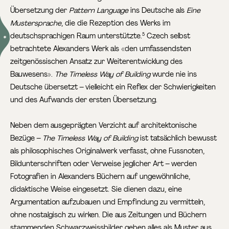
Übersetzung der
Pattern Language
ins Deutsche als
Eine
Mustersprache
, die die Rezeption des Werks im
deutschsprachigen Raum unterstützte.
Czech selbst
5
betrachtete Alexanders Werk als «den umfassendsten
zeitgenössischen Ansatz zur Weiterentwicklung des
Bauwesens».
The Timeless Way of Building
wurde nie ins
Deutsche übersetzt – vielleicht ein Reflex der Schwierigkeiten
und des Aufwands der ersten Übersetzung.
Neben dem ausgeprägten Verzicht auf architektonische
Bezüge –
The Timeless Way of Building
ist tatsächlich bewusst
als philosophisches Originalwerk verfasst, ohne Fussnoten,
Bildunterschriften oder Verweise jeglicher Art – werden
Fotografien in Alexanders Büchern auf ungewöhnliche,
didaktische Weise eingesetzt. Sie dienen dazu, eine
Argumentation aufzubauen und Empfindung zu vermitteln,
ohne nostalgisch zu wirken. Die aus Zeitungen und Büchern
stammenden Schwarzweissbilder geben alles als Muster aus