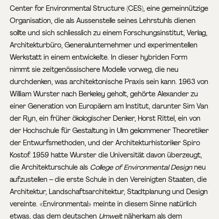
Center for Environmental Structure (CES), eine gemeinnützige
Organisation, die als Aussenstelle seines Lehrstuhls dienen
sollte und sich schliesslich zu einem Forschungsinstitut, Verlag,
Architekturbüro, Generalunternehmer und experimentellen
Werkstatt in einem entwickelte. In dieser hybriden Form
nimmt sie zeitgenössischere Modelle vorweg, die neu
durchdenken, was architektonische Praxis sein kann. 1963 von
William Wurster nach Berkeley geholt, gehörte Alexander zu
einer Generation von Europäern am Institut, darunter Sim Van
der Ryn, ein früher ökologischer Denker, Horst Rittel, ein von
der Hochschule für Gestaltung in Ulm gekommener Theoretiker
der Entwurfsmethoden, und der Architekturhistoriker Spiro
Kostof. 1959 hatte Wurster die Universität davon überzeugt,
die Architekturschule als
College of Environmental Design
neu
aufzustellen – die erste Schule in den Vereinigten Staaten, die
Architektur, Landschaftsarchitektur, Stadtplanung und Design
vereinte. «Environmental» meinte in diesem Sinne natürlich
etwas, das dem deutschen
Umwelt
näherkam als dem